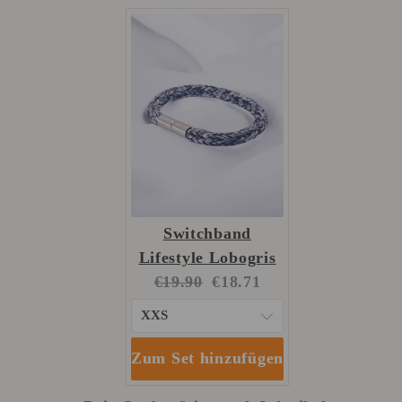
Switchband
Lifestyle Lobogris
Original
Current
€19.90
€18.71
price:
price:
Zum Set hinzufügen