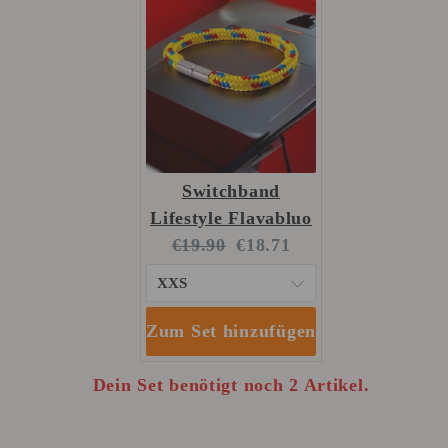
Switchband
Lifestyle Flavabluo
Original
Current
€19.90
€18.71
price:
price:
Zum Set hinzufügen
Dein Set benötigt noch 2 Artikel.