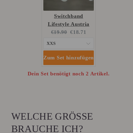
Switchband
Lifestyle Austria
Original
Current
€19.90
€18.71
price:
price:
Zum Set hinzufügen
Dein Set benötigt noch 2 Artikel.
WELCHE GRÖSSE B
RAUCHE ICH?