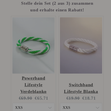
Stelle dein Set (2 aus 3) zusammen
und erhalte einen Rabatt!
Powerband
Lifestyle
Switchband
Verdeblanko
Lifestyle Blanka
Original
Current
Original
Current
€69.90
€65.71
€19.90
€18.71
price:
price:
price:
price: