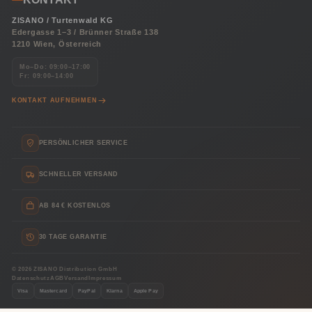
ZISANO / Turtenwald KG
Edergasse 1–3 / Brünner Straße 138
1210 Wien, Österreich
Mo–Do: 09:00–17:00
Fr: 09:00–14:00
KONTAKT AUFNEHMEN
PERSÖNLICHER SERVICE
SCHNELLER VERSAND
AB 84 € KOSTENLOS
30 TAGE GARANTIE
© 2026 ZISANO Distribution GmbH
Datenschutz
AGB
Versand
Impressum
Visa
Mastercard
PayPal
Klarna
Apple Pay