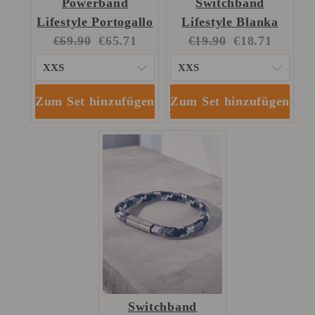
Powerband
Switchband
Lifestyle Portogallo
Lifestyle Blanka
Original
Current
Original
Current
€69.90
€65.71
€19.90
€18.71
price:
price:
price:
price:
Zum Set hinzufügen
Zum Set hinzufügen
Switchband