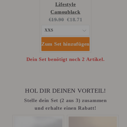
Lifestyle
Camoublack
Original
Current
€19.90
€18.71
price:
price:
Zum Set hinzufügen
Dein Set benötigt noch 2 Artikel.
HOL DIR DEINEN VORTEIL!
Stelle dein Set (2 aus 3) zusammen
und erhalte einen Rabatt!