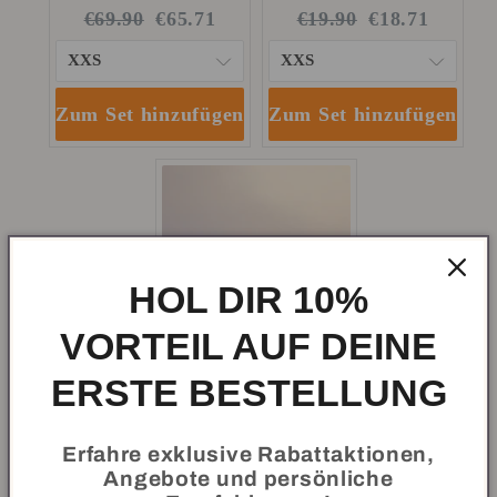
Original
Current
Original
Current
€69.90
€65.71
€19.90
€18.71
price:
price:
price:
price:
Zum Set hinzufügen
Zum Set hinzufügen
HOL DIR 10%
VORTEIL AUF DEINE
ERSTE BESTELLUNG
Switchband
Erfahre exklusive Rabattaktionen,
Lifestyle Blanka
Angebote und persönliche
Original
Current