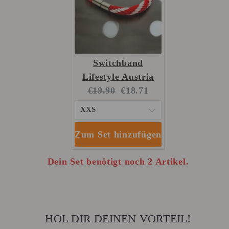
Switchband
Lifestyle Austria
Original
Current
€19.90
€18.71
price:
price:
Zum Set hinzufügen
Dein Set benötigt noch 2 Artikel.
HOL DIR DEINEN VORTEIL!