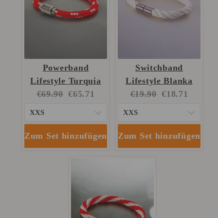
Powerband
Switchband
Lifestyle Turquia
Lifestyle Blanka
Original
Current
Original
Current
€69.90
€65.71
€19.90
€18.71
price:
price:
price:
price:
Zum Set hinzufügen
Zum Set hinzufügen