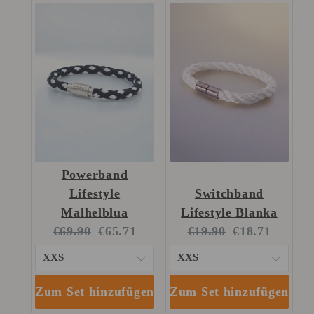
Powerband
Lifestyle
Switchband
Malhelblua
Lifestyle Blanka
Original
Current
Original
Current
€69.90
€65.71
€19.90
€18.71
price:
price:
price:
price:
Zum Set hinzufügen
Zum Set hinzufügen