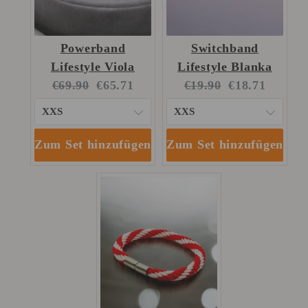
Powerband
Switchband
Lifestyle Viola
Lifestyle Blanka
Original
Current
Original
Current
€69.90
€65.71
€19.90
€18.71
price:
price:
price:
price:
Zum Set hinzufügen
Zum Set hinzufügen