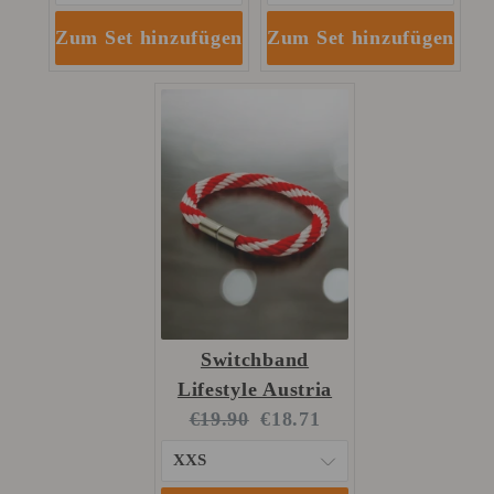
Zum Set hinzufügen
Zum Set hinzufügen
Switchband
Lifestyle Austria
Original
Current
€19.90
€18.71
price:
price: