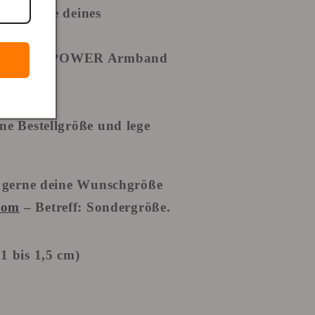
die Länge deines
dein ZISANOPOWER Armband
ne Bestellgröße und lege
r gerne deine Wunschgröße
com
– Betreff: Sondergröße.
 bis 1,5 cm)