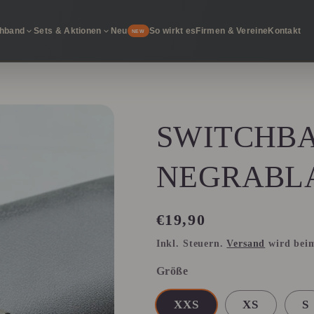
chband
Sets & Aktionen
Neu
So wirkt es
Firmen & Vereine
Kontakt
NEW
SWITCHB
NEGRABL
Normaler
€19,90
Preis
Inkl. Steuern.
Versand
wird beim
Größe
XXS
XS
S