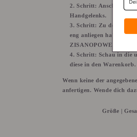
Schritt
: Anschließend 
Handgelenks.
Schritt
: Zu dem abge
eng anliegen haben möch
ZISANOPOWER Armband l
Schritt
: Schau in die 
diese in den Warenkorb.
Wenn keine der angegebenen
anfertigen. Wende dich daz
Größe | Ges