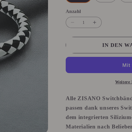
Anzahl
Anzahl
Verringere
Erhöhe
die
die
Menge
Menge
IN DEN 
für
für
Switchband
Switchband
Elegance
Elegance
Negrablanka
Negrablanka
Weitere 
Alle ZISANO Switchbände
passen dank unseres
Swi
dem integrierten Siliziu
Materialien nach Belieb