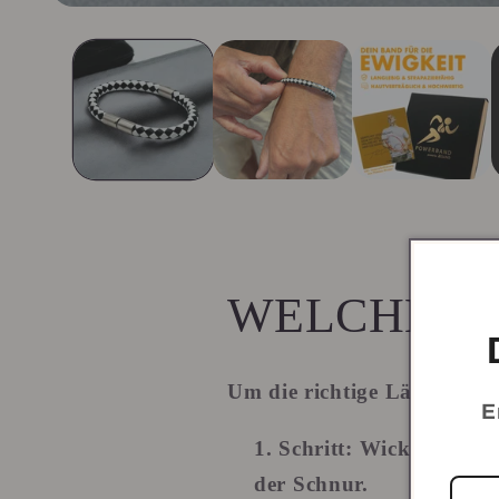
Medien
1
in
Modal
öffnen
WELCHE GR
Um die richtige Länge für
E
Schritt:
Wickle eine Sc
der Schnur.