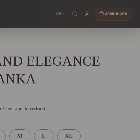
DE
WARENKORB
AND ELEGANCE
ANKA
 Checkout berechnet
M
L
XL