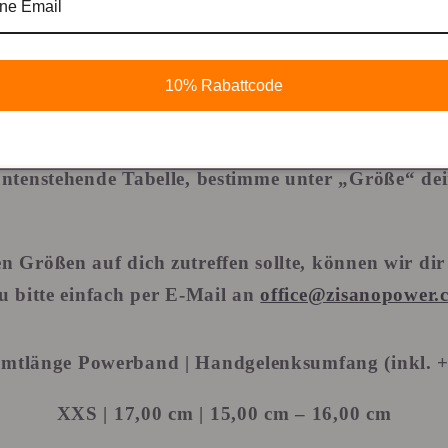
lege die Schnur an ein Lineal und bestimme somit 
lesenen Maß addierst du 1cm hinzu, wenn du 
10% Rabattcode
test oder du addierst 1,5 cm hinzu, wenn dein
ocker anliegen soll.
untenstehende Tabelle, bestimme unter „Größe“ dei
 Größen auf dich zutreffen sollte, können wir di
u bitte einfach per E-Mail an
office@zisanopower.
amtlänge Powerband | Handgelenksumfang (inkl. +1
XXS
| 17,00 cm | 15,00 cm – 16,00 cm