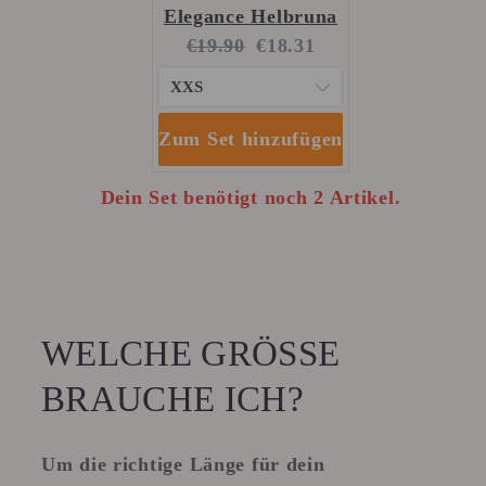
Elegance Helbruna
Original
Current
€19.90
€18.31
price:
price:
Zum Set hinzufügen
Dein Set benötigt noch 2 Artikel.
WELCHE GRÖSSE B
RAUCHE ICH?
Um die richtige Länge für dein