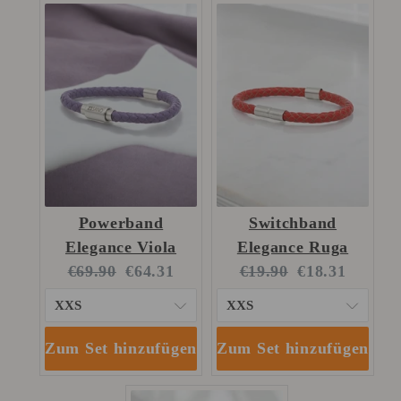
Powerband
Switchband
Elegance Viola
Elegance Ruga
Original
Current
Original
Current
€69.90
€64.31
€19.90
€18.31
price:
price:
price:
price:
Zum Set hinzufügen
Zum Set hinzufügen