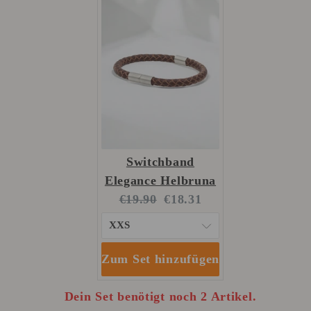
Switchband
Elegance Helbruna
Original
Current
€19.90
€18.31
price:
price:
Zum Set hinzufügen
Dein Set benötigt noch 2 Artikel.