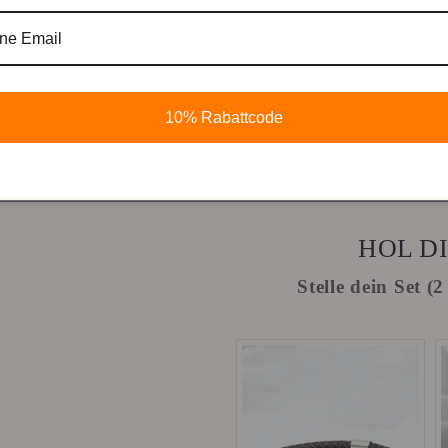
Zum Set
hinzufügen
10% Rabattcode
Dein Se
HOL DI
Stelle dein Set 