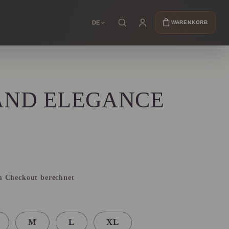
DE
WARENKORB
AND ELEGANCE
 Checkout berechnet
M
L
XL