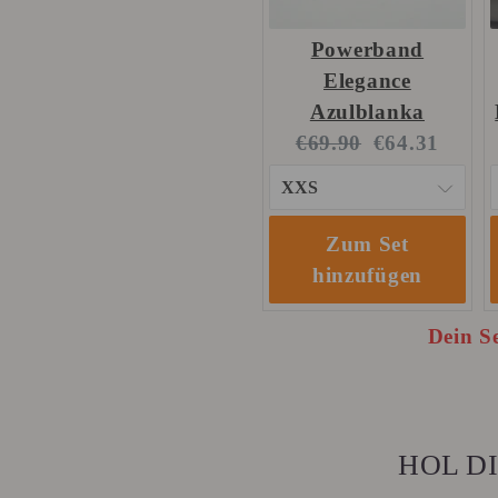
Powerband
Elegance
Azulblanka
Original
Current
€69.90
€64.31
price:
price:
Zum Set
hinzufügen
Dein Se
HOL DI