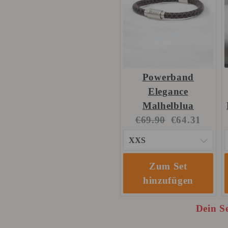
Powerband
Elegance
Malhelblua
Original
Current
€69.90
€64.31
price:
price:
Zum Set
hinzufügen
Dein Se