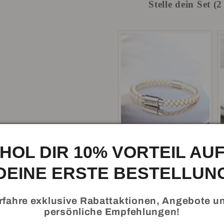
Stelle dein Set 
HOL DIR 10% VORTEIL AU
DEINE ERSTE BESTELLUN
Powerband
Elegance Blanka
rfahre exklusive Rabattaktionen, Angebote u
Original
Current
€69.90
€64.31
persönliche Empfehlungen!
price:
price: