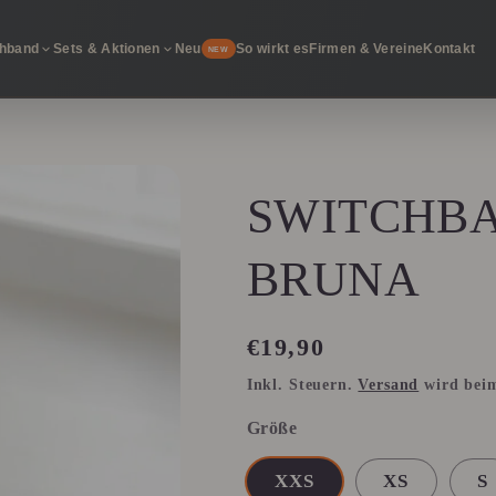
chband
Sets & Aktionen
Neu
So wirkt es
Firmen & Vereine
Kontakt
NEW
SWITCHB
BRUNA
Normaler
€19,90
Preis
Inkl. Steuern.
Versand
wird beim
Größe
XXS
XS
S