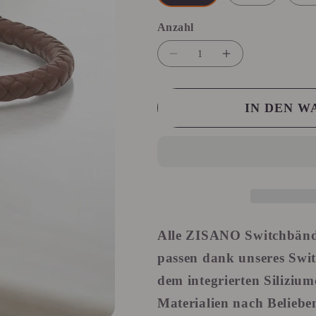
Anzahl
Anzahl
Verringere
Erhöhe
die
die
Menge
Menge
IN DEN 
für
für
Switchband
Switchband
Elegance
Elegance
Bruna
Bruna
Alle ZISANO Switchbände
passen dank unseres
Swi
dem integrierten Siliziu
Materialien nach Belieb