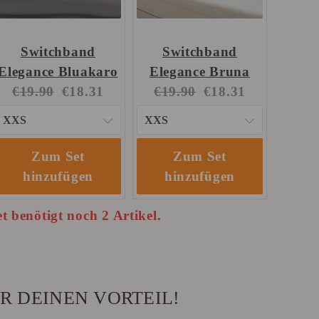
Switchband
Switchband
Elegance Bluakaro
Elegance Bruna
Original
Current
Original
Current
€19.90
€18.31
€19.90
€18.31
price:
price:
price:
price:
Zum Set
Zum Set
hinzufügen
hinzufügen
t benötigt noch 2 Artikel.
R DEINEN VORTEIL!