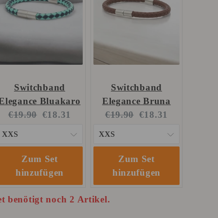
Switchband
Switchband
Elegance Bluakaro
Elegance Bruna
Original
Current
Original
Current
€19.90
€18.31
€19.90
€18.31
price:
price:
price:
price:
Zum Set
Zum Set
hinzufügen
hinzufügen
t benötigt noch 2 Artikel.