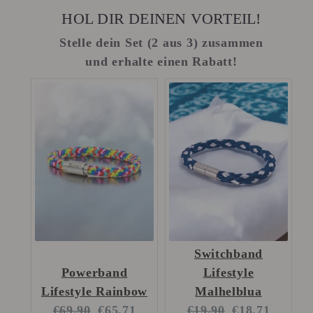
HOL DIR DEINEN VORTEIL!
Stelle dein Set (2 aus 3) zusammen
und erhalte einen Rabatt!
Switchband
Powerband
Lifestyle
Lifestyle Rainbow
Malhelblua
Original
Current
Original
Current
€69.90
€65.71
€19.90
€18.71