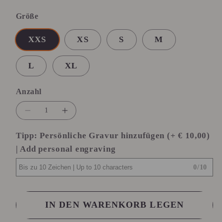
Größe
XXS
XS
S
M
L
XL
Anzahl
Anzahl
Verringere
Erhöhe
die
die
Tipp: Persönliche Gravur hinzufügen (+ € 10,00)
Menge
Menge
| Add personal engraving
für
für
Powerband
Powerband
0
/
10
Lifestyle
Lifestyle
Rainbow
Rainbow
IN DEN WARENKORB LEGEN