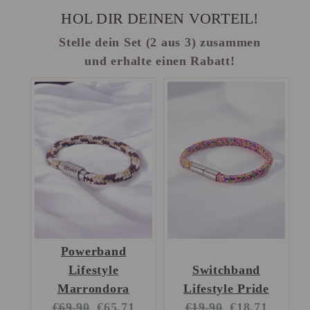
HOL DIR DEINEN VORTEIL!
Stelle dein Set (2 aus 3) zusammen
und erhalte einen Rabatt!
Powerband
Lifestyle
Switchband
Marrondora
Lifestyle Pride
Original
Current
Original
Current
€69.90
€65.71
€19.90
€18.71