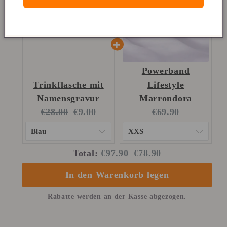
Powerband
Trinkflasche mit
Lifestyle
Namensgravur
Marrondora
Original
Current
Current
€28.00
€9.00
€69.90
price:
price:
price:
Original
Discounted
Total:
€97.90
€78.90
price
price
In den Warenkorb legen
Rabatte werden an der Kasse abgezogen.