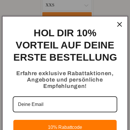
price:
price:
Zum Set hinzufügen
HOL DIR 10%
Dein Set benötigt noch 2 Artikel.
VORTEIL AUF DEINE
ERSTE BESTELLUNG
HOL DIR DEINEN VORTEIL!
Erfahre exklusive Rabattaktionen,
Kaufe diese Produkte zusammen
Angebote und persönliche
und erhalte einen sensationellen
Empfehlungen!
Rabatt!
10% Rabattcode