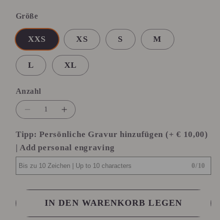
Größe
XXS
XS
S
M
L
XL
Anzahl
Anzahl
Verringere
Erhöhe
die
die
Tipp: Persönliche Gravur hinzufügen (+ € 10,00)
Menge
Menge
| Add personal engraving
für
für
Powerband
Powerband
0
/
10
Lifestyle
Lifestyle
Marrondora
Marrondora
IN DEN WARENKORB LEGEN