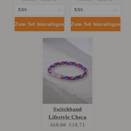
price:
price:
price:
price:
Zum Set hinzufügen
Zum Set hinzufügen
Switchband
Lifestyle Checa
Original
Current
€19.90
€18.71