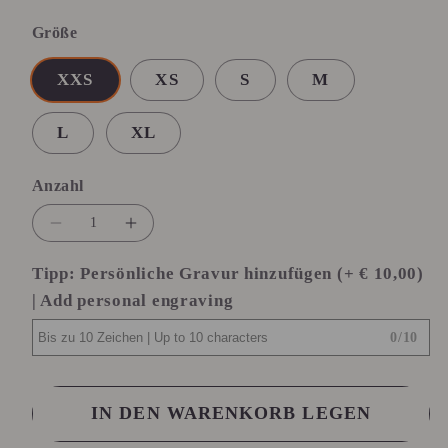
Größe
XXS
XS
S
M
L
XL
Anzahl
Anzahl
Verringere
Erhöhe
die
die
Tipp: Persönliche Gravur hinzufügen (+ € 10,00)
Menge
Menge
| Add personal engraving
für
für
Powerband
Powerband
0
/
10
Elegance
Elegance
Azulblanka
Azulblanka
IN DEN WARENKORB LEGEN