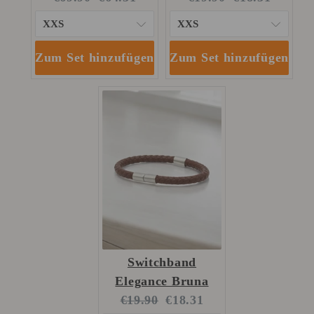
price:
price:
price:
price:
Zum Set hinzufügen
Zum Set hinzufügen
Switchband
Elegance Bruna
Original
Current
€19.90
€18.31