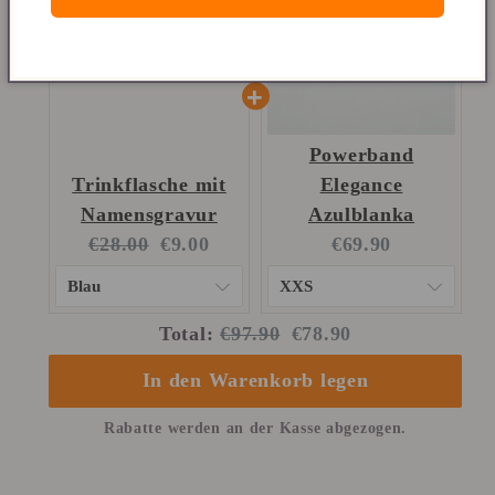
Powerband
Trinkflasche mit
Elegance
Namensgravur
Azulblanka
Original
Current
Current
€28.00
€9.00
€69.90
price:
price:
price:
Original
Discounted
Total:
€97.90
€78.90
price
price
In den Warenkorb legen
Rabatte werden an der Kasse abgezogen.