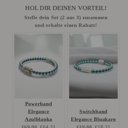
HOL DIR DEINEN VORTEIL!
Stelle dein Set (2 aus 3) zusammen
und erhalte einen Rabatt!
Powerband
Elegance
Switchband
Azulblanka
Elegance Bluakaro
Original
Current
Original
Current
€69.90
€64.31
€19.90
€18.31