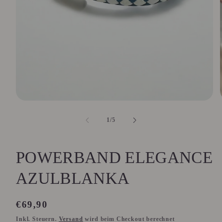
Medien
1
in
i
von
1
/
5
Modal
öffnen
POWERBAND ELEGANCE
AZULBLANKA
Normaler
€69,90
Preis
Inkl. Steuern.
Versand
wird beim Checkout berechnet