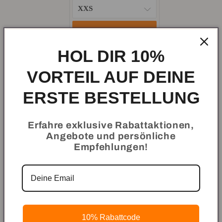
price:
price:
Zum Set hinzufügen
HOL DIR 10%
Dein Set benötigt noch 2 Artikel.
VORTEIL AUF DEINE
ERSTE BESTELLUNG
HOL DIR DEINEN VORTEIL!
Erfahre exklusive Rabattaktionen,
Kaufe diese Produkte zusammen
Angebote und persönliche
und erhalte einen sensationellen
Empfehlungen!
Rabatt!
10% Rabattcode